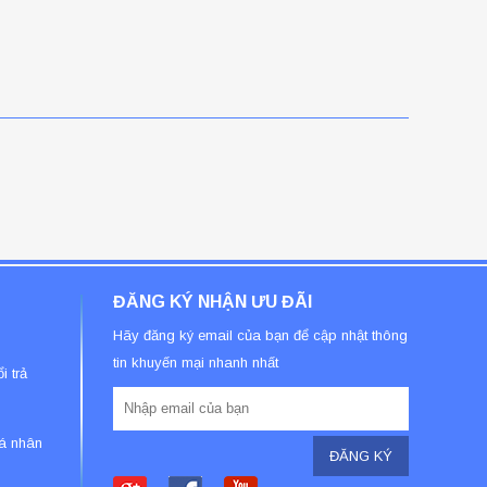
ĐĂNG KÝ NHẬN ƯU ĐÃI
Hãy đăng ký email của bạn để cập nhật thông
tin khuyến mại nhanh nhất
i trả
á nhân