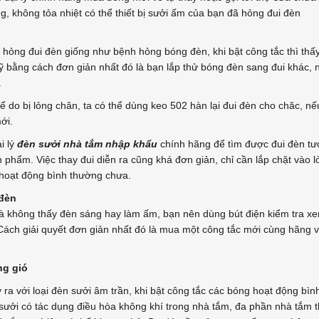
, không tỏa nhiệt có thể thiết bị sưởi ấm của bạn đã hỏng đui đèn
hỏng đui đèn giống như bệnh hỏng bóng đèn, khi bật công tắc thì thấ
ỹ bằng cách đơn giản nhất đó là bạn lắp thử bóng đèn sang đui khác,
.
ể do bị lỏng chân, ta có thể dùng keo 502 hàn lại đui đèn cho chăc, nếu
ới.
i lý
đèn sưởi nhà tắm nhập khẩu
chính hãng để tìm được đui đèn tư
 phẩm. Việc thay đui diễn ra cũng khá đơn giản, chỉ cần lắp chặt vào l
 hoạt động bình thường chưa.
 đèn
à không thấy đèn sáng hay làm ấm, bạn nên dùng bút điện kiểm tra xem
Cách giải quyết đơn giản nhất đó là mua một công tắc mới cùng hãng và
ng gió
 ra với loại đèn sưởi âm trần, khi bật công tắc các bóng hoạt động bìn
sưởi có tác dụng điều hòa không khí trong nhà tắm, đa phần nhà tắm thư