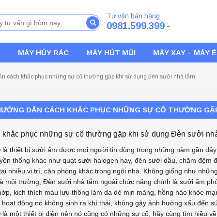
Tư vấn bán hàng:
0981.599.399
-
T
MÁY HỦY RÁC
MÁY HÚT MÙI
MÁY XAY – MÁY 
n cách khắc phục những sự cố thường gặp khi sử dụng đèn sưởi nhà tắm
HƯỚNG DẪN CÁCH KHẮC PHỤC NHỮNG SỰ CỐ THƯỜNG GẶP 
khắc phục những sự cố thường gặp khi sử dụng Đèn sưởi nh
m
là thiết bị sưởi ấm được mọi người tin dùng trong những năm gần đây
truyền thống khác như quạt sưởi halogen hay, đèn sưởi dầu, chăm đệ
 tại nhiều vị trí, căn phòng khác trong ngôi nhà. Không giống như nhữn
à môi trường, Đèn sưởi nhà tắm ngoài chức năng chính là sưởi ấm phò
ớp, kich thích máu lưu thông làm da dẻ mịn màng, hồng hào khỏe mạ
h hoạt động nó không sinh ra khí thải, không gây ảnh hưởng xấu đến 
m
là một thiết bị điện nên nó cũng có những sự cố, hãy cùng tìm hiều 