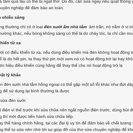
à tắm quá lâu có thể bị ngạt thở. Do đó, cần sửa ngay nếu quạt thông g
huyên nghiệp để đảm bảo an toàn.
n chiếu sáng
ng thường chỉ có ở loại
đèn sưởi ấm nhà tắm
âm trần, nó nằm ở vị tr
hường khác, nếu bóng không sáng có thể là do cháy tóc, ta chỉ cần mu
hiển từ xa
ưởi có điểu khiển từ xa, nếu dùng điều khiển mà đèn không hoạt động 
 là do hết pin, ta thay thử pin mới xem nó có hoạt động trở lại hay khô
ín hiệu điều khiển cùng hãng để thay thế cho nó hoạt động trở lạ
ật lý khác
ên đèn sưởi nhà tắm hồng ngoại có thể gặp một số lỗi khác như đứt dây
g để sử dụng lại bình thường là được
ự sửa đèn sưởi:
bị điện vì thế trước khi sửa chữa nên ngắt nguồn điện trước, dùng bút đ
 thì mới được tiến hành sửa chữa tiếp.
hay thế hàng chính hãng, tại các đại lý uy tín để đảm bảo về chất lượng
ông thể tự sửa nên nhờ tới sự giúp đỡ của thợ sửa chuyên nghiệp để k