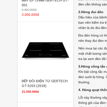
5.490.000đ
đèn vẫn không sáng
3.000.000đ
2.Hỏng đui đèn
Dấu hiệu của bệnh 
bạn nên kiểm tra k
nhân là do đui đèn
Đui đèn hỏng có th
nên thay đui đèn m
Nên mua tại các đạ
mặt chất lượng sản
tra lại xem đèn đã
3.Hỏng công tắc
Khi bật công tắc m
BẾP ĐÔI ĐIỆN TỪ GERTECH
GT-5203 (2018)
đèn sưởi bị hỏng. 
thường.
21.500.000đ
4. Hỏng quạt thô
Lỗi này thường xảy
thông gió của đèn 