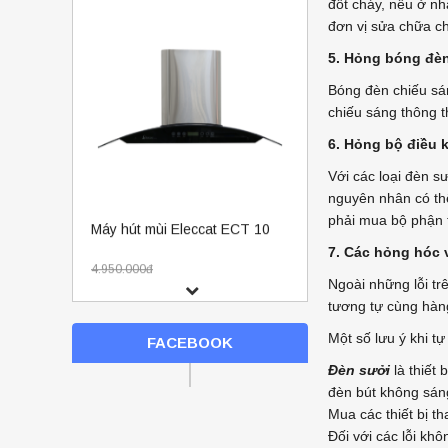
đốt cháy, nếu ở nh
đơn vị sửa chữa c
5. Hỏng bóng đè
Bóng đèn chiếu sá
chiếu sáng thông t
6. Hỏng bộ điều k
Với các loại đèn s
Máy hút mùi Eleccat ECT 10
nguyên nhân có thể
phải mua bộ phận t
4.950.000đ
4.050.000đ
7. Các hỏng hóc v
Ngoài những lỗi tr
tương tự cùng hàn
Một số lưu ý khi t
FACEBOOK
Đèn sưởi
là thiết 
đèn bút không sáng
Mua các thiết bị t
Đối với các lỗi kh