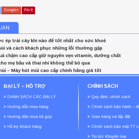
Google+
Pin It
QUAN
 ép trái cây khi nào để tốt nhất cho sức khoẻ
mùi và cách khách phục những lỗi thường gặp
uả chậm cao cấp giữ nguyên vẹn vitamin, dưỡng chất
ho mẹ bầu và thai nhi không thể bỏ qua
ùi – Máy hút mùi cao cấp chính hãng giá tốt
ĐẠI LÝ – HỖ TRỢ
CHÍNH SÁCH
DANH SÁCH CÁC ĐẠI LÝ
Quy định, chính sách
Hướng dẫn mua hàng
Chính sách bảo hành – đổ
Hướng dẫn mua trả góp
Giao hàng và lắp đặt
Hỗ trợ khách hàng
Chính sách bảo mật TT c
Tin tức Khuyến mại