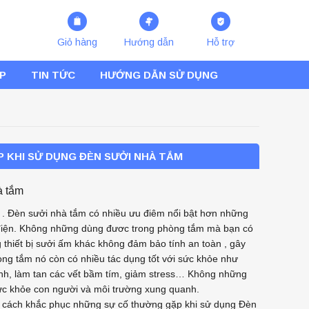
Giỏ hàng
Hướng dẫn
Hỗ trợ
ÉP
TIN TỨC
HƯỚNG DẪN SỬ DỤNG
KHI SỬ DỤNG ĐÈN SƯỞI NHÀ TẮM
à tắm
 . Đèn sưởi nhà tắm có nhiều ưu điêm nổi bật hơn những
m điện. Không những dùng đươc trong phòng tắm mà bạn có
g thiết bị sưởi ấm khác không đảm bảo tính an toàn , gây
ng tắm nó còn có nhiều tác dụng tốt với sức khỏe như
nh, làm tan các vết bầm tím, giảm stress… Không những
sức khỏe con người và môi trường xung quanh.
về cách khắc phục những sự cố thường gặp khi sử dụng Đèn