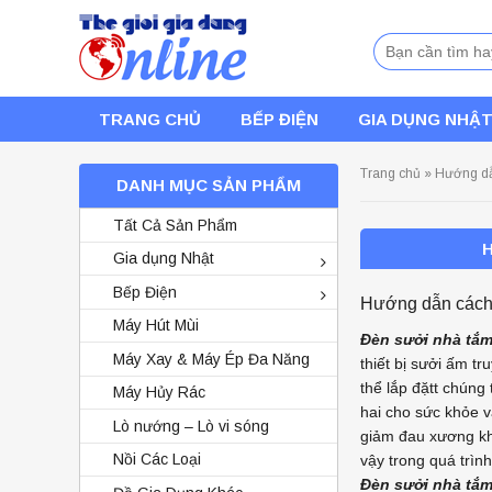
Tìm
kiếm:
TRANG CHỦ
BẾP ĐIỆN
GIA DỤNG NHẬ
Trang chủ
»
Hướng dẫ
DANH MỤC SẢN PHẨM
Máy Ép Hoa Quả Tốc Độ
Chậm GT-J203
Tất Cả Sản Phẩm
8.500.000đ
Gia dụng Nhật
6.500.000đ
Bếp Điện
Hướng dẫn cách 
Máy Hút Mùi
Đèn sưởi nhà tắ
Máy Xay & Máy Ép Đa Năng
thiết bị sưởi ấm 
thể lắp đặtt chúng
Máy Hủy Rác
hai cho sức khỏe v
Lò nướng – Lò vi sóng
giảm đau xương kh
Nồi Các Loại
vậy trong quá trìn
Đèn sưởi nhà tắ