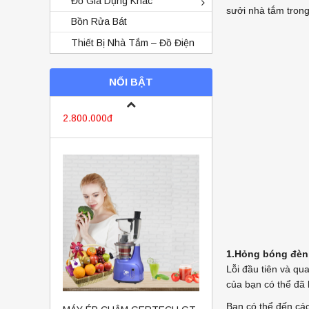
Đồ Gia Dụng Khác
sưởi nhà tắm trong
Bồn Rửa Bát
Thiết Bị Nhà Tắm – Đồ Điện
Máy Nấu Sữa Hạt Homecook
Korea 2019
3.250.000đ
NỔI BẬT
2.800.000đ
1.Hỏng bóng đèn
Lỗi đầu tiên và q
MÁY ÉP CHẬM GERTECH GT-
của bạn có thể đã 
001
Bạn có thể đến các