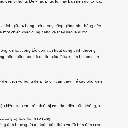
ió đèn bị hỏng. Để khắc phục lỗi này bạn nên gọi tới các
í chính giữa 4 bóng, bóng này cũng giống như bóng đèn
a một chiếc khác cùng hãng và thay vào là được.
trong khi bật công tắc đèn vẫn hoạt động bình thường
ng, nếu không có thể do tín hiệu điều khiển bị hỏng. Ta
 điện, rơi vỡ bóng đèn…ta chỉ cần thay thế các phụ kiện
iện kiểm tra xem trên thiết bị còn dẫn điện nữa không, khi
 và có giấy bảo hành rõ ràng.
hông ảnh hưởng tới an toàn bản thân và độ bền đèn sưởi.