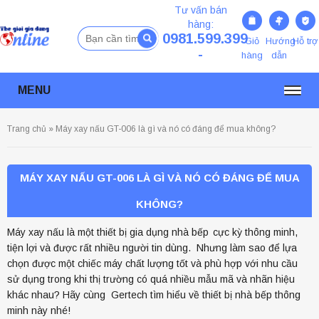
Tư vấn bán
hàng:
Tìm
0981.599.399
Giỏ
Hướng
Hỗ trợ
kiếm:
-
hàng
dẫn
MENU
Trang chủ
»
Máy xay nấu GT-006 là gì và nó có đáng để mua không?
MÁY ÉP CHẬM GERTECH GT-001
5.490.000đ
MÁY XAY NẤU GT-006 LÀ GÌ VÀ NÓ CÓ ĐÁNG ĐỂ MUA
3.000.000đ
KHÔNG?
Máy xay nấu là một thiết bị gia dụng nhà bếp
cực kỳ thông minh,
tiện lợi và được rất nhiều người tin dùng. Nhưng làm sao để lựa
chọn được một chiếc máy chất lượng tốt và phù hợp với nhu cầu
sử dụng trong khi thị trường có quá nhiều mẫu mã và nhãn hiệu
khác nhau? Hãy cùng Gertech tìm hiểu về thiết bị nhà bếp thông
minh này nhé!