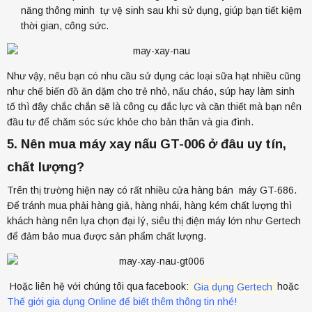
Bếp điện từ đôi GT-6202 Malaysia
năng thông minh tự vệ sinh sau khi sử dụng, giúp bạn tiết kiệm
thời gian, công sức.
12.500.000đ
Như vậy, nếu bạn có nhu cầu sử dụng các loại sữa hạt nhiều cũng
như chế biến đồ ăn dặm cho trẻ nhỏ, nấu cháo, súp hay làm sinh
tố thì đây chắc chắn sẽ là công cụ đắc lực và cần thiết mà bạn nên
đầu tư để chăm sóc sức khỏe cho bản thân và gia đình.
5. Nên mua máy xay nấu GT-006 ở đâu uy tín,
chất lượng?
Trên thị trường hiện nay có rất nhiều cửa hàng bán máy GT-686.
Bếp điện từ đôi YAMATO YMT-368
Để tránh mua phải hàng giả, hàng nhái, hàng kém chất lượng thì
khách hàng nên lựa chọn đại lý, siêu thị điện máy lớn như Gertech
23.500.000đ
để đảm bảo mua được sản phẩm chất lượng.
Hoặc liên hệ với chúng tôi qua facebook:
Gia dụng Gertech
hoặc
Thế giới gia dụng Online để biết thêm thông tin nhé!