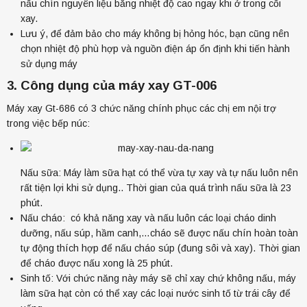
nấu chín nguyên liệu bằng nhiệt độ cao ngay khi ở trong cối
Máy Ép Chậm GERTECH GT-J206 cao cấp giữ nguyên
xay.
vẹn dưỡng chất
Lưu ý, để đảm bảo cho máy không bị hỏng hóc, bạn cũng nên
5.350.000đ
chọn nhiệt độ phù hợp và nguồn điện áp ổn định khi tiến hành
3.950.000đ
sử dụng máy
3. Công dụng của máy xay GT-006
Máy xay Gt-686 có 3 chức năng chính phục các chị em nội trợ
trong việc bếp núc:
Nấu sữa: Máy làm sữa hạt có thể vừa tự xay và tự nấu luôn nên
rất tiện lợi khi sử dụng.. Thời gian của quá trình nấu sữa là 23
phút.
Bếp từ đôi YAMATO YMT-369 màu bạc xước
Nấu cháo: có khả năng xay và nấu luôn các loại cháo dinh
dưỡng, nấu súp, hầm canh,…cháo sẽ được nấu chín hoàn toàn
25.000.000đ
tự động thích hợp để nấu cháo súp (đung sôi và xay). Thời gian
để cháo được nấu xong là 25 phút.
Sinh tố: Với chức năng này máy sẽ chỉ xay chứ không nấu, máy
làm sữa hạt còn có thể xay các loại nước sinh tố từ trái cây để