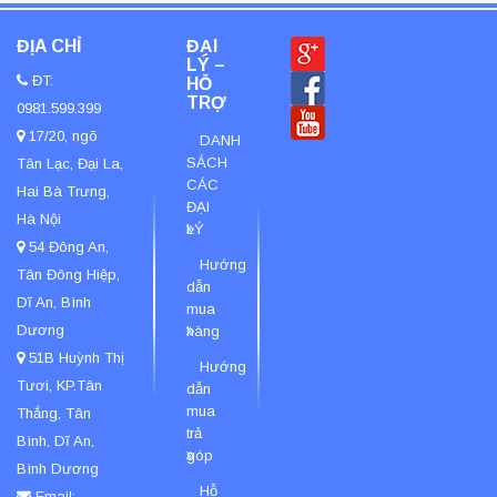
ĐỊA CHỈ
ĐẠI
LÝ –
ĐT:
HỖ
TRỢ
Máy Xay Nấu Cách Âm Chống Ồn Đa Năng GERTECH
0981.599.399
GT-686 Chính Hãng
17/20, ngõ
DANH
5.650.000đ
SÁCH
Tân Lạc, Đại La,
4.950.000đ
CÁC
Hai Bà Trưng,
ĐẠI
Hà Nội
LÝ
54 Đông An,
Hướng
Tân Đông Hiệp,
dẫn
Dĩ An, Bình
mua
Dương
hàng
51B Huỳnh Thị
Hướng
Tươi, KP.Tân
dẫn
mua
Thắng, Tân
Máy Ép Chậm GERTECH GT-J206 cao cấp giữ nguyên
trả
Bình, Dĩ An,
vẹn dưỡng chất
góp
Bình Dương
5.350.000đ
Hỗ
Email: