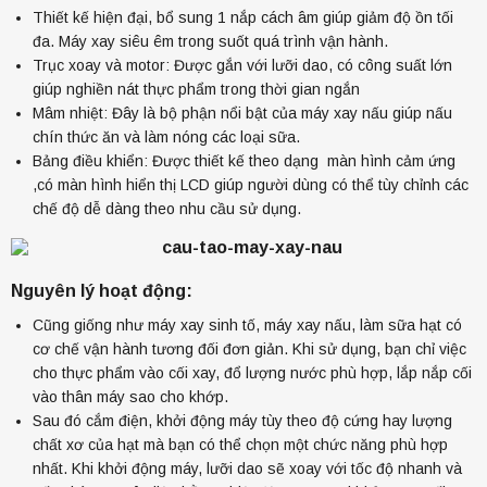
Thiết kế hiện đại, bổ sung 1 nắp cách âm giúp giảm độ ồn tối
đa. Máy xay siêu êm trong suốt quá trình vận hành.
Trục xoay và motor: Được gắn với lưỡi dao, có công suất lớn
giúp nghiền nát thực phẩm trong thời gian ngắn
Mâm nhiệt: Đây là bộ phận nổi bật của máy xay nấu giúp nấu
chín thức ăn và làm nóng các loại sữa.
Bảng điều khiển: Được thiết kế theo dạng màn hình cảm ứng
,có màn hình hiển thị LCD giúp người dùng có thể tùy chỉnh các
Máy Xay Nấu Cách Âm Chống Ồn Đa Năng GERTECH
chế độ dễ dàng theo nhu cầu sử dụng.
GT-686 Chính Hãng
5.650.000đ
4.950.000đ
Nguyên lý hoạt động:
Cũng giống như máy xay sinh tố, máy xay nấu, làm sữa hạt có
cơ chế vận hành tương đối đơn giản. Khi sử dụng, bạn chỉ việc
cho thực phẩm vào cối xay, đổ lượng nước phù hợp, lắp nắp cối
vào thân máy sao cho khớp.
Sau đó cắm điện, khởi động máy tùy theo độ cứng hay lượng
chất xơ của hạt mà bạn có thể chọn một chức năng phù hợp
nhất. Khi khởi động máy, lưỡi dao sẽ xoay với tốc độ nhanh và