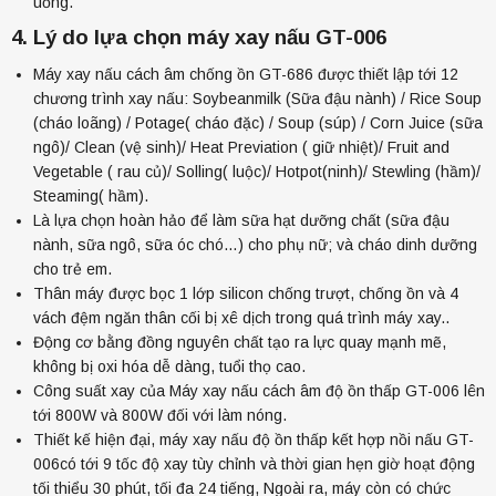
uống.
4. Lý do lựa chọn máy xay nấu GT-006
Máy xay nấu cách âm chống ồn
GT-686 được thiết lập tới 12
chương trình xay nấu: Soybeanmilk (Sữa đậu nành) / Rice Soup
(cháo loãng) / Potage( cháo đặc) / Soup (súp) / Corn Juice (sữa
ngô)/ Clean (vệ sinh)/ Heat Previation ( giữ nhiệt)/ Fruit and
Vegetable ( rau củ)/ Solling( luộc)/ Hotpot(ninh)/ Stewling (hầm)/
Máy Xay Nấu Độ Ồn Thấp Kết Hợp Nồi Nấu GERTECH
GT-006
Steaming( hầm).
5.950.000đ
Là lựa chọn hoàn hảo để làm
sữa hạt dưỡng chất
(sữa đậu
5.650.000đ
nành,
sữa ngô
, sữa óc chó…) cho phụ nữ; và cháo dinh dưỡng
cho trẻ em.
Thân máy được bọc 1 lớp silicon chống trượt, chống ồn và 4
vách đệm ngăn thân cối bị xê dịch trong quá trình máy xay..
Động cơ bằng đồng nguyên chất tạo ra lực quay mạnh mẽ,
không bị oxi hóa dễ dàng, tuổi thọ cao.
Công suất xay của Máy xay nấu cách âm độ ồn thấp GT-006 lên
tới 800W và 800W đối với làm nóng.
Thiết kế hiện đại, máy xay nấu độ ồn thấp kết hợp nồi nấu GT-
006có tới 9 tốc độ xay tùy chỉnh và thời gian hẹn giờ hoạt động
tối thiểu 30 phút, tối đa 24 tiếng, Ngoài ra, máy còn có chức