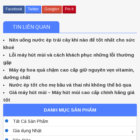
Facebook
Twitter
Google+
Pin It
TIN LIÊN QUAN
Nên uống nước ép trái cây khi nào để tốt nhất cho sức
Hút mùi YAMATO YT-269H-S
khoẻ
Lỗi máy hút mùi và cách khách phục những lỗi thường
11.500.000đ
gặp
Máy ép hoa quả chậm cao cấp giữ nguyên vẹn vitamin,
dưỡng chất
Nước ép tốt cho mẹ bầu và thai nhi không thể bỏ qua
Giá máy hút mùi – Máy hút mùi cao cấp chính hãng giá
tốt
DANH MỤC SẢN PHẨM
Tất Cả Sản Phẩm
Gia dụng Nhật
Máy Ép Hoa Quả Tốc Độ Chậm GT-J203