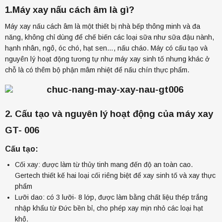
1.Máy xay nấu cách âm là gì?
BẾP ĐÔI ĐIỆN TỪ GERTECH GT-5203 (2018)
Máy xay nấu cách âm là một thiết bị nhà bếp thông minh và đa
năng, không chỉ dùng để chế biến các loại sữa như sữa đậu nành,
21.500.000đ
hạnh nhân, ngô, óc chó, hạt sen…, nấu cháo. Máy có cấu tạo và
nguyên lý hoạt động tương tự như máy xay sinh tố nhưng khác ở
chỗ là có thêm bộ phận mâm nhiệt để nấu chín thực phẩm.
2. Cấu tạo và nguyên lý hoạt động của máy xay
GT- 006
Cấu tạo:
Cối xay: được làm từ thủy tinh mang đến độ an toàn cao.
Máy hút mùi Eleccat ECT 10
Gertech thiết kế hai loại cối riêng biệt để xay sinh tố và xay thực
4.950.000đ
phẩm
4.050.000đ
Lưỡi dao: có 3 lưỡi- 8 lớp, được làm bằng chất liệu thép trắng
nhập khẩu từ Đức bền bỉ, cho phép xay mịn nhỏ các loại hạt
khô.